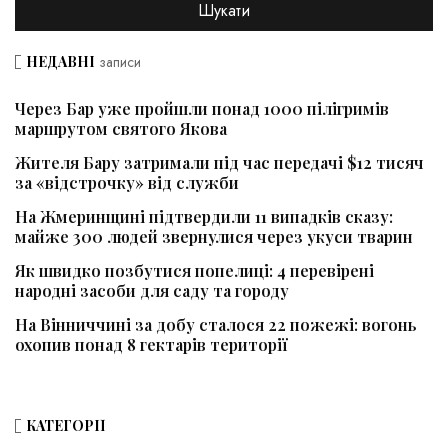
НЕДАВНІ
записи
Через Бар уже пройшли понад 1000 пілігримів
маршрутом святого Якова
Жителя Бару затримали під час передачі $12 тисяч
за «відстрочку» від служби
На Жмеринщині підтвердили 11 випадків сказу:
майже 300 людей звернулися через укуси тварин
Як швидко позбутися попелиці: 4 перевірені
народні засоби для саду та городу
На Вінниччині за добу сталося 22 пожежі: вогонь
охопив понад 8 гектарів території
КАТЕГОРІЇ