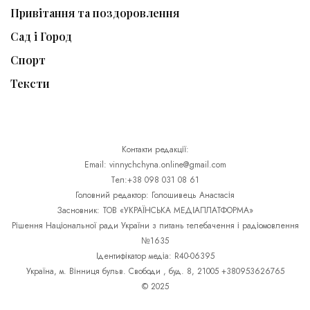
Привітання та поздоровлення
Сад і Город
Спорт
Тексти
Контакти редакції:
Email: vinnychchyna.online@gmail.com
Тел:+38 098 031 08 61
Головний редактор: Голошивець Анастасія
Засновник: ТОВ «УКРАЇНСЬКА МЕДІАПЛАТФОРМА»
Рішення Національної ради України з питань телебачення і радіомовлення
№1635
Ідентифікатор медіа: R40-06395
Україна, м. Вінниця бульв. Свободи , буд. 8, 21005 +380953626765
© 2025