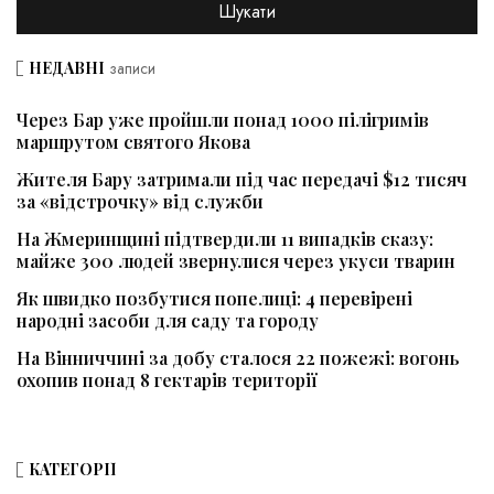
НЕДАВНІ
записи
Через Бар уже пройшли понад 1000 пілігримів
маршрутом святого Якова
Жителя Бару затримали під час передачі $12 тисяч
за «відстрочку» від служби
На Жмеринщині підтвердили 11 випадків сказу:
майже 300 людей звернулися через укуси тварин
Як швидко позбутися попелиці: 4 перевірені
народні засоби для саду та городу
На Вінниччині за добу сталося 22 пожежі: вогонь
охопив понад 8 гектарів території
КАТЕГОРІЇ