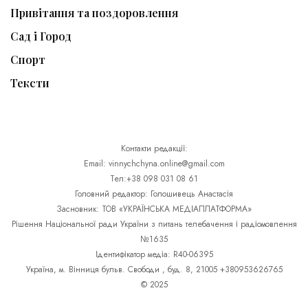
Привітання та поздоровлення
Сад і Город
Спорт
Тексти
Контакти редакції:
Email: vinnychchyna.online@gmail.com
Тел:+38 098 031 08 61
Головний редактор: Голошивець Анастасія
Засновник: ТОВ «УКРАЇНСЬКА МЕДІАПЛАТФОРМА»
Рішення Національної ради України з питань телебачення і радіомовлення
№1635
Ідентифікатор медіа: R40-06395
Україна, м. Вінниця бульв. Свободи , буд. 8, 21005 +380953626765
© 2025