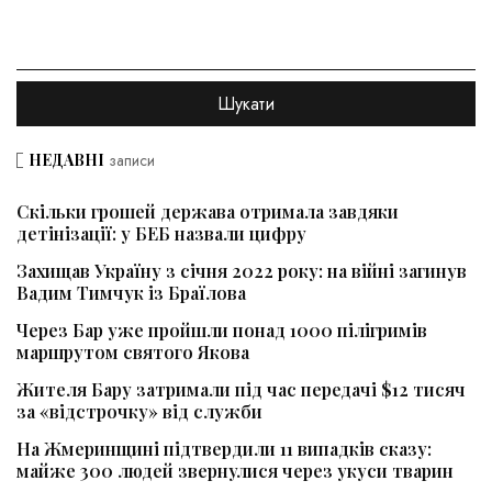
НЕДАВНІ
записи
Скільки грошей держава отримала завдяки
детінізації: у БЕБ назвали цифру
Захищав Україну з січня 2022 року: на війні загинув
Вадим Тимчук із Браїлова
Через Бар уже пройшли понад 1000 пілігримів
маршрутом святого Якова
Жителя Бару затримали під час передачі $12 тисяч
за «відстрочку» від служби
На Жмеринщині підтвердили 11 випадків сказу:
майже 300 людей звернулися через укуси тварин