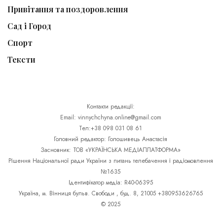
Привітання та поздоровлення
Сад і Город
Спорт
Тексти
Контакти редакції:
Email: vinnychchyna.online@gmail.com
Тел:+38 098 031 08 61
Головний редактор: Голошивець Анастасія
Засновник: ТОВ «УКРАЇНСЬКА МЕДІАПЛАТФОРМА»
Рішення Національної ради України з питань телебачення і радіомовлення
№1635
Ідентифікатор медіа: R40-06395
Україна, м. Вінниця бульв. Свободи , буд. 8, 21005 +380953626765
© 2025