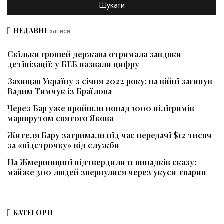
НЕДАВНІ
записи
Скільки грошей держава отримала завдяки
детінізації: у БЕБ назвали цифру
Захищав Україну з січня 2022 року: на війні загинув
Вадим Тимчук із Браїлова
Через Бар уже пройшли понад 1000 пілігримів
маршрутом святого Якова
Жителя Бару затримали під час передачі $12 тисяч
за «відстрочку» від служби
На Жмеринщині підтвердили 11 випадків сказу:
майже 300 людей звернулися через укуси тварин
КАТЕГОРІЇ