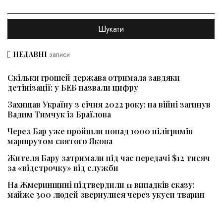
НЕДАВНІ
записи
Скільки грошей держава отримала завдяки
детінізації: у БЕБ назвали цифру
Захищав Україну з січня 2022 року: на війні загинув
Вадим Тимчук із Браїлова
Через Бар уже пройшли понад 1000 пілігримів
маршрутом святого Якова
Жителя Бару затримали під час передачі $12 тисяч
за «відстрочку» від служби
На Жмеринщині підтвердили 11 випадків сказу:
майже 300 людей звернулися через укуси тварин