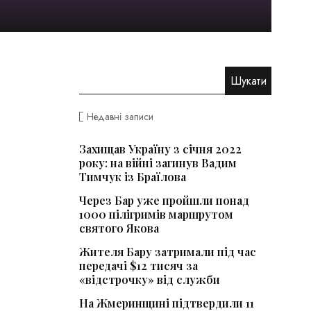
Недавні записи
Захищав Україну з січня 2022
року: на війні загинув Вадим
Тимчук із Браїлова
Через Бар уже пройшли понад
1000 пілігримів маршрутом
святого Якова
Жителя Бару затримали під час
передачі $12 тисяч за
«відстрочку» від служби
На Жмеринщині підтвердили 11