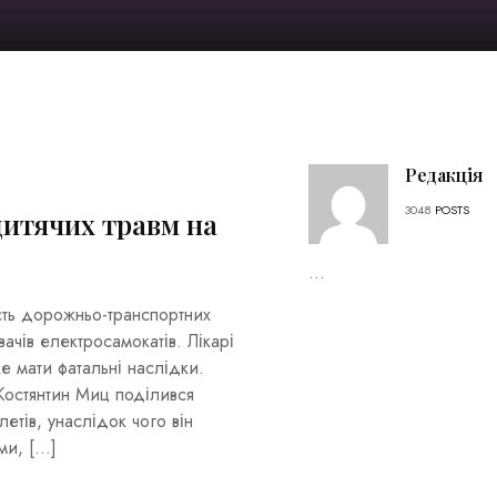
Редакція
3048
POSTS
дитячих травм на
...
ість дорожньо-транспортних
вачів електросамокатів. Лікарі
 мати фатальні наслідки.
Костянтин Миц поділився
етів, унаслідок чого він
ми, […]