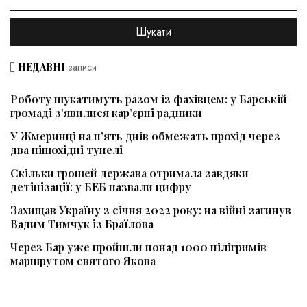
НЕДАВНІ
записи
Роботу шукатимуть разом із фахівцем: у Барській
громаді з’явилися кар’єрні радники
У Жмеринці на п’ять днів обмежать прохід через
два пішохідні тунелі
Скільки грошей держава отримала завдяки
детінізації: у БЕБ назвали цифру
Захищав Україну з січня 2022 року: на війні загинув
Вадим Тимчук із Браїлова
Через Бар уже пройшли понад 1000 пілігримів
маршрутом святого Якова