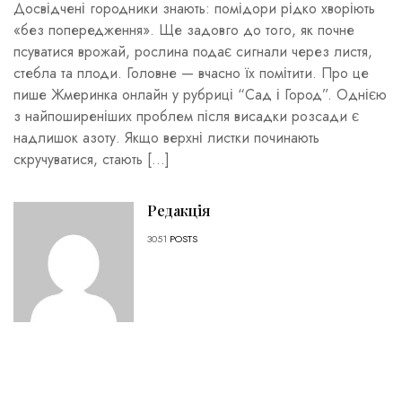
Досвідчені городники знають: помідори рідко хворіють
«без попередження». Ще задовго до того, як почне
псуватися врожай, рослина подає сигнали через листя,
стебла та плоди. Головне — вчасно їх помітити. Про це
пише Жмеринка онлайн у рубриці “Сад і Город”. Однією
з найпоширеніших проблем після висадки розсади є
надлишок азоту. Якщо верхні листки починають
скручуватися, стають […]
Редакція
3051
POSTS