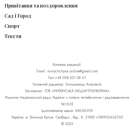
Привітання та поздоровлення
Сад і Город
Спорт
Тексти
Контакти редакції:
Email: vinnychchyna.online@gmail.com
Тел:+38 098 031 08 61
Головний редактор: Голошивець Анастасія
Засновник: ТОВ «УКРАЇНСЬКА МЕДІАПЛАТФОРМА»
Рішення Національної ради України з питань телебачення і радіомовлення
№1635
Ідентифікатор медіа: R40-06395
Україна, м. Вінниця бульв. Свободи , буд. 8, 21005 +380953626765
© 2025