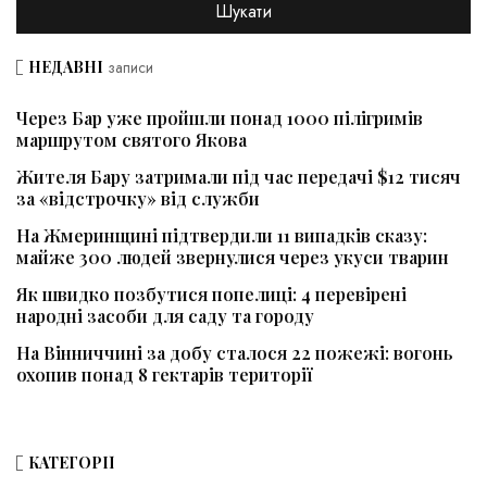
НЕДАВНІ
записи
Через Бар уже пройшли понад 1000 пілігримів
маршрутом святого Якова
Жителя Бару затримали під час передачі $12 тисяч
за «відстрочку» від служби
На Жмеринщині підтвердили 11 випадків сказу:
майже 300 людей звернулися через укуси тварин
Як швидко позбутися попелиці: 4 перевірені
народні засоби для саду та городу
На Вінниччині за добу сталося 22 пожежі: вогонь
охопив понад 8 гектарів території
КАТЕГОРІЇ