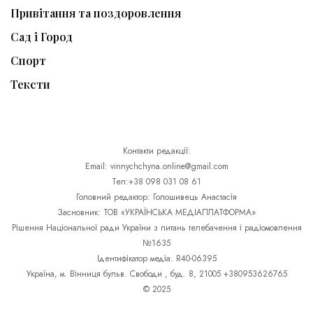
Привітання та поздоровлення
Сад і Город
Спорт
Тексти
Контакти редакції:
Email: vinnychchyna.online@gmail.com
Тел:+38 098 031 08 61
Головний редактор: Голошивець Анастасія
Засновник: ТОВ «УКРАЇНСЬКА МЕДІАПЛАТФОРМА»
Рішення Національної ради України з питань телебачення і радіомовлення
№1635
Ідентифікатор медіа: R40-06395
Україна, м. Вінниця бульв. Свободи , буд. 8, 21005 +380953626765
© 2025