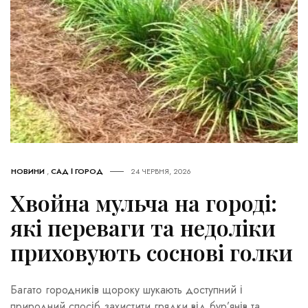
НОВИНИ
,
САД І ГОРОД
24 ЧЕРВНЯ, 2026
Хвойна мульча на городі:
які переваги та недоліки
приховують соснові голки
Багато городників щороку шукають доступний і
природний спосіб захистити грядки від бур’янів та