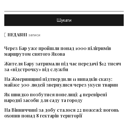
НЕДАВНІ
записи
Через Бар уже пройшли понад 1000 пілігримів
маршрутом святого Якова
Жителя Бару затримали під час передачі $12 тисяч
за «відстрочку» від служби
На Жмеринщині підтвердили 11 випадків сказу:
майже 300 людей звернулися через укуси тварин
Як швидко позбутися попелиці: 4 перевірені
народні засоби для саду та городу
На Вінниччині за добу сталося 22 пожежі: вогонь
охопив понад 8 гектарів території