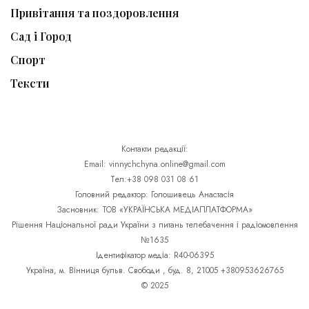
Привітання та поздоровлення
Сад і Город
Спорт
Тексти
Контакти редакції:
Email: vinnychchyna.online@gmail.com
Тел:+38 098 031 08 61
Головний редактор: Голошивець Анастасія
Засновник: ТОВ «УКРАЇНСЬКА МЕДІАПЛАТФОРМА»
Рішення Національної ради України з питань телебачення і радіомовлення
№1635
Ідентифікатор медіа: R40-06395
Україна, м. Вінниця бульв. Свободи , буд. 8, 21005 +380953626765
© 2025