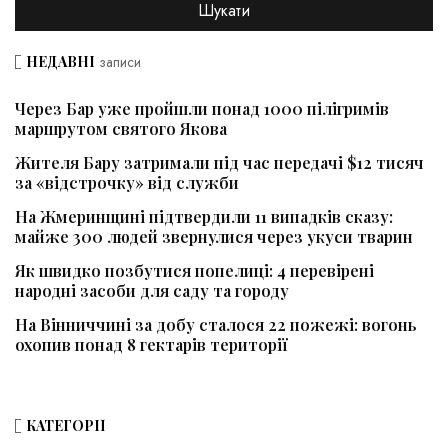
НЕДАВНІ
записи
Через Бар уже пройшли понад 1000 пілігримів
маршрутом святого Якова
Жителя Бару затримали під час передачі $12 тисяч
за «відстрочку» від служби
На Жмеринщині підтвердили 11 випадків сказу:
майже 300 людей звернулися через укуси тварин
Як швидко позбутися попелиці: 4 перевірені
народні засоби для саду та городу
На Вінниччині за добу сталося 22 пожежі: вогонь
охопив понад 8 гектарів території
КАТЕГОРІЇ