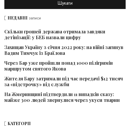
НЕДАВНІ
записи
Скільки грошей держава отримала завдяки
детінізації: у БЕБ назвали цифру
Захищав Україну з січня 2022 року: на війні загинув
Вадим Тимчук із Браїлова
Через Бар уже пройшли понад 1000 пілігримів
маршрутом святого Якова
Жителя Бару затримали під час передачі $12 тисяч
за «відстрочку» від служби
На Жмеринщині підтвердили 11 випадків сказу:
майже 300 людей звернулися через укуси тварин
КАТЕГОРІЇ