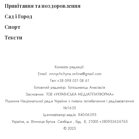
Привітання та поздоровлення
Сад і Город
Спорт
Тексти
Контакти редакції:
Email: vinnychchyna.online@gmail.com
Тел:+38 098 031 08 61
Головний редактор: Голошивець Анастасія
Засновник: ТОВ «УКРАЇНСЬКА МЕДІАПЛАТФОРМА»
Рішення Національної ради України з питань телебачення і радіомовлення
№1635
Ідентифікатор медіа: R40-06395
Україна, м. Вінниця бульв. Свободи , буд. 8, 21005 +380953626765
© 2025