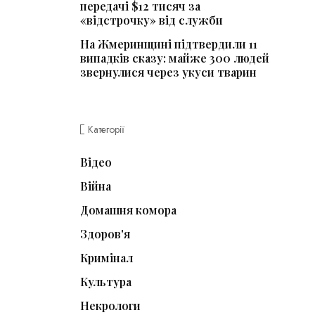
передачі $12 тисяч за
«відстрочку» від служби
На Жмеринщині підтвердили 11
випадків сказу: майже 300 людей
звернулися через укуси тварин
Категорії
Відео
Війна
Домашня комора
Здоров'я
Кримінал
Культура
Некрологи