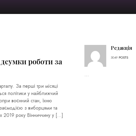
Редакція
3049
POSTS
ідсумки роботи за
...
арталу. За перші три місяці
ться політики у найближчий
Попри воєнний стан, їхню
взаємодією з виборцями та
х 2019 року Вінниччину у […]