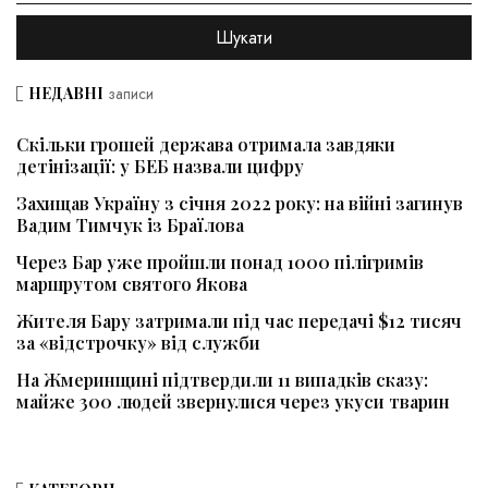
НЕДАВНІ
записи
Скільки грошей держава отримала завдяки
детінізації: у БЕБ назвали цифру
Захищав Україну з січня 2022 року: на війні загинув
Вадим Тимчук із Браїлова
Через Бар уже пройшли понад 1000 пілігримів
маршрутом святого Якова
Жителя Бару затримали під час передачі $12 тисяч
за «відстрочку» від служби
На Жмеринщині підтвердили 11 випадків сказу:
майже 300 людей звернулися через укуси тварин