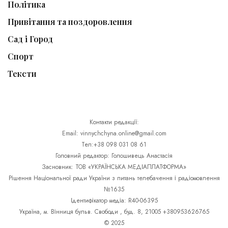
Політика
Привітання та поздоровлення
Сад і Город
Спорт
Тексти
Контакти редакції:
Email: vinnychchyna.online@gmail.com
Тел:+38 098 031 08 61
Головний редактор: Голошивець Анастасія
Засновник: ТОВ «УКРАЇНСЬКА МЕДІАПЛАТФОРМА»
Рішення Національної ради України з питань телебачення і радіомовлення
№1635
Ідентифікатор медіа: R40-06395
Україна, м. Вінниця бульв. Свободи , буд. 8, 21005 +380953626765
© 2025