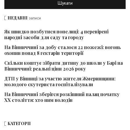
НЕДАВНІ
записи
Як швидко позбутися попелиці: 4 перевірені
народні засоби для саду та городу
На Вінниччині за добу сталося 22 пожежі: вогонь
охопив понад 8 гектарів території
Скільки коштує зібрати дитину до школи у Барі на
Вінниччині: реальні ціни 2026 року
ДТП у Вінниці за участю жителя Жмеринщини:
молодого скутериста госпіталізували
На Вінниччині зберігся розкішний палац початку
ХХ століття: хто ним володів
КАТЕГОРІЇ