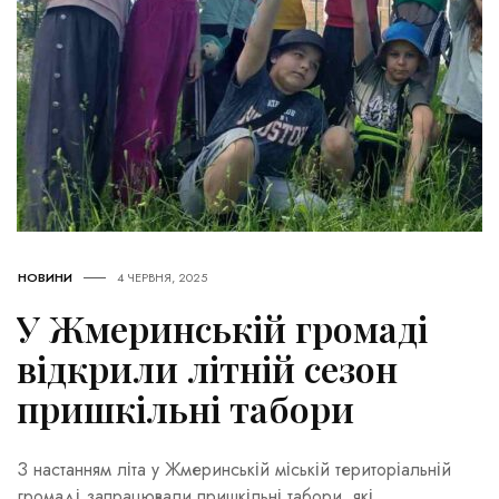
НОВИНИ
4 ЧЕРВНЯ, 2025
У Жмеринській громаді
відкрили літній сезон
пришкільні табори
З настанням літа у Жмеринській міській територіальній
громаді запрацювали пришкільні табори, які