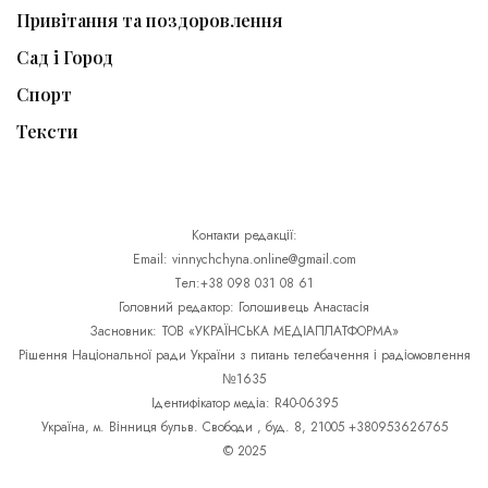
Привітання та поздоровлення
Сад і Город
Спорт
Тексти
Контакти редакції:
Email: vinnychchyna.online@gmail.com
Тел:+38 098 031 08 61
Головний редактор: Голошивець Анастасія
Засновник: ТОВ «УКРАЇНСЬКА МЕДІАПЛАТФОРМА»
Рішення Національної ради України з питань телебачення і радіомовлення
№1635
Ідентифікатор медіа: R40-06395
Україна, м. Вінниця бульв. Свободи , буд. 8, 21005 +380953626765
© 2025