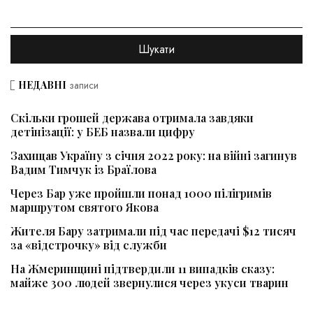
НЕДАВНІ
записи
Скільки грошей держава отримала завдяки
детінізації: у БЕБ назвали цифру
Захищав Україну з січня 2022 року: на війні загинув
Вадим Тимчук із Браїлова
Через Бар уже пройшли понад 1000 пілігримів
маршрутом святого Якова
Жителя Бару затримали під час передачі $12 тисяч
за «відстрочку» від служби
На Жмеринщині підтвердили 11 випадків сказу:
майже 300 людей звернулися через укуси тварин