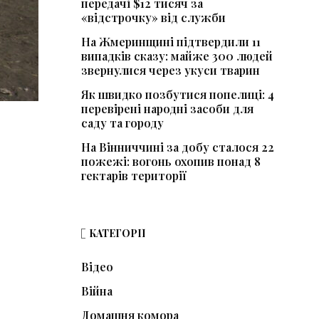
передачі $12 тисяч за
«відстрочку» від служби
На Жмеринщині підтвердили 11
випадків сказу: майже 300 людей
звернулися через укуси тварин
Як швидко позбутися попелиці: 4
перевірені народні засоби для
саду та городу
На Вінниччині за добу сталося 22
пожежі: вогонь охопив понад 8
гектарів території
КАТЕГОРІЇ
Відео
Війна
Домашня комора