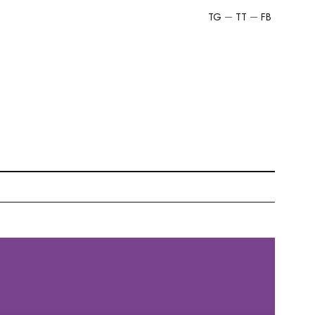
TG
TT
FB