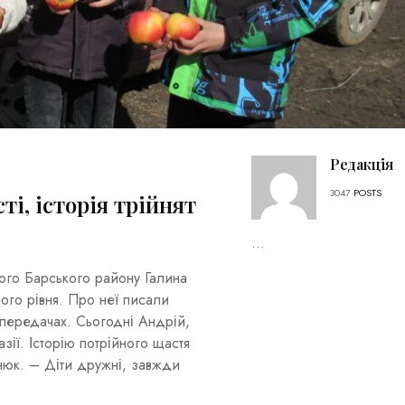
Редакція
3047
POSTS
і, історія трійнят
...
ого Барського району Галина
го рівня. Про неї писали
опередачах. Сьогодні Андрій,
азії. Історію потрійного щастя
нюк. – Діти дружні, завжди