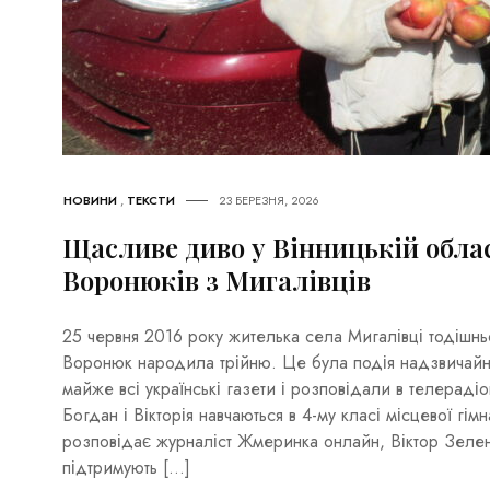
НОВИНИ
,
ТЕКСТИ
23 БЕРЕЗНЯ, 2026
Щасливе диво у Вінницькій област
Воронюків з Мигалівців
25 червня 2016 року жителька села Мигалівці тодішнь
Воронюк народила трійню. Це була подія надзвичайно
майже всі українські газети і розповідали в телераді
Богдан і Вікторія навчаються в 4-му класі місцевої гімн
розповідає журналіст Жмеринка онлайн, Віктор Зеле
підтримують […]