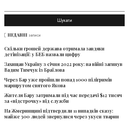
НЕДАВНІ
записи
Скільки грошей держава отримала завдяки
детінізації: у БЕБ назвали цифру
Захищав Україну з січня 2022 року: на війні загинув
Вадим Тимчук із Браїлова
Через Бар уже пройшли понад 1000 пілігримів
маршрутом святого Якова
Жителя Бару затримали під час передачі $12 тисяч
за «відстрочку» від служби
На Жмеринщині підтвердили 11 випадків сказу:
майже 300 людей звернулися через укуси тварин