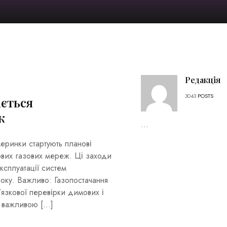
Редакція
3043
POSTS
ається
ж
...
еринки стартують планові
ових газових мереж. Ці заходи
ксплуатації систем
оку. Важливо: Газопостачання
’язкової перевірки димових і
о важливою […]