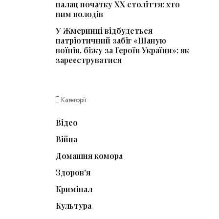
палац початку ХХ століття: хто
ним володів
У Жмеринці відбудеться
патріотичний забіг «Шаную
воїнів, біжу за Героїв України»: як
зареєструватися
Категорії
Відео
Війна
Домашня комора
Здоров'я
Кримінал
Культура