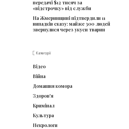
передачі $12 тисяч за
«відстрочку» від служби
На Жмеринщині підтвердили 11
випадків сказу: майже 300 людей
звернулися через укуси тварин
Категорії
Відео
Війна
Домашня комора
Здоров'я
Кримінал
Культура
Некрологи