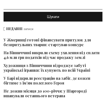
НЕДАВНІ
записи
У Жмеринці готові фінансувати притулок для
безпритульних тварин: стартував конкурс
На Вінниччині викрили схему ухилення від сплати
4,6 млн грн податків під час продажу землі
Художниця з Вінниччини відроджує забуті
українські іграшки: їх купують по всій Україні
У Барі відкрили реєстрацію на забіг, де кожен
бігтиме з ім’ям полеглого Героя
Не дожив місяця до 100-річчя: у Шаргороді
вшанували останнього ветерана