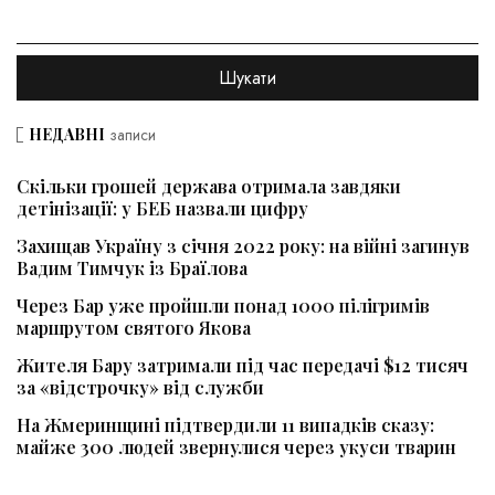
НЕДАВНІ
записи
Скільки грошей держава отримала завдяки
детінізації: у БЕБ назвали цифру
Захищав Україну з січня 2022 року: на війні загинув
Вадим Тимчук із Браїлова
Через Бар уже пройшли понад 1000 пілігримів
маршрутом святого Якова
Жителя Бару затримали під час передачі $12 тисяч
за «відстрочку» від служби
На Жмеринщині підтвердили 11 випадків сказу:
майже 300 людей звернулися через укуси тварин