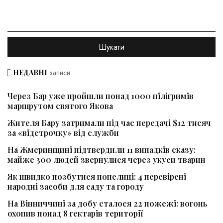
НЕДАВНІ
записи
Через Бар уже пройшли понад 1000 пілігримів
маршрутом святого Якова
Жителя Бару затримали під час передачі $12 тисяч
за «відстрочку» від служби
На Жмеринщині підтвердили 11 випадків сказу:
майже 300 людей звернулися через укуси тварин
Як швидко позбутися попелиці: 4 перевірені
народні засоби для саду та городу
На Вінниччині за добу сталося 22 пожежі: вогонь
охопив понад 8 гектарів території