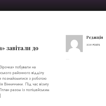
Редакція
3038
POSTS
а» завітали до
...
«Зірочка» побували на
нського районного відділу
че познайомитися з роботою
 Вінниччини. Під час візиту
Гітлан разом із поліцейським
]