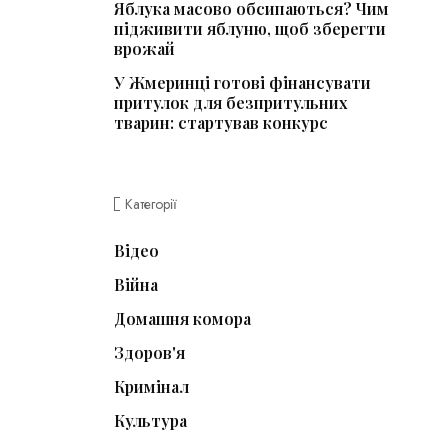
Яблука масово обсипаються? Чим
підживити яблуню, щоб зберегти
врожай
У Жмеринці готові фінансувати
притулок для безпритульних
тварин: стартував конкурс
Категорії
Відео
Війна
Домашня комора
Здоров'я
Кримінал
Культура