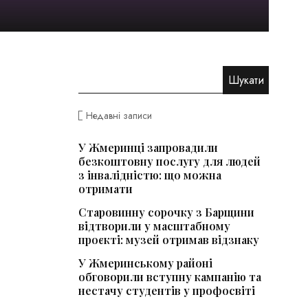
Недавні записи
У Жмеринці запровадили
безкоштовну послугу для людей
з інвалідністю: що можна
отримати
Старовинну сорочку з Барщини
відтворили у масштабному
проєкті: музей отримав відзнаку
У Жмеринському районі
обговорили вступну кампанію та
нестачу студентів у профосвіті