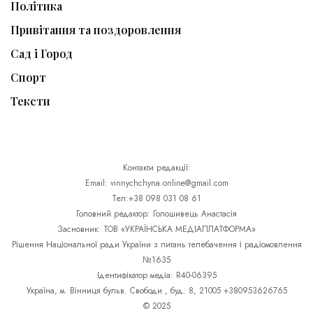
Політика
Привітання та поздоровлення
Сад і Город
Спорт
Тексти
Контакти редакції:
Email: vinnychchyna.online@gmail.com
Тел:+38 098 031 08 61
Головний редактор: Голошивець Анастасія
Засновник: ТОВ «УКРАЇНСЬКА МЕДІАПЛАТФОРМА»
Рішення Національної ради України з питань телебачення і радіомовлення
№1635
Ідентифікатор медіа: R40-06395
Україна, м. Вінниця бульв. Свободи , буд. 8, 21005 +380953626765
© 2025