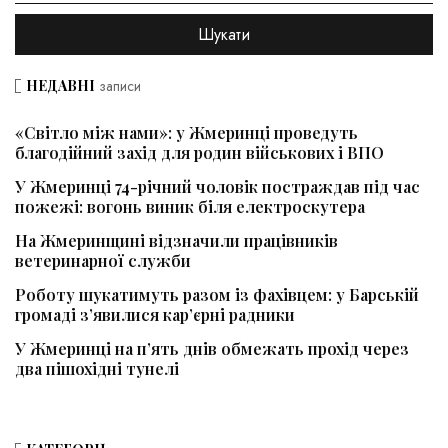
НЕДАВНІ
записи
«Світло між нами»: у Жмеринці проведуть
благодійний захід для родин військових і ВПО
У Жмеринці 74-річний чоловік постраждав під час
пожежі: вогонь виник біля електроскутера
На Жмеринщині відзначили працівників
ветеринарної служби
Роботу шукатимуть разом із фахівцем: у Барській
громаді з’явилися кар’єрні радники
У Жмеринці на п’ять днів обмежать прохід через
два пішохідні тунелі