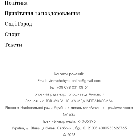
Політика
Привітання та поздоровлення
Сад і Город
Спорт
Тексти
Контакти редакції:
Email: vinnychchyna.online@gmail.com
Тел:+38 098 031 08 61
Головний редактор: Голошивець Анастасія
Засновник: ТОВ «УКРАЇНСЬКА МЕДІАПЛАТФОРМА»
Рішення Національної ради України з питань телебачення і радіомовлення
№1635
Ідентифікатор медіа: R40-06395
Україна, м. Вінниця бульв. Свободи , буд. 8, 21005 +380953626765
© 2025