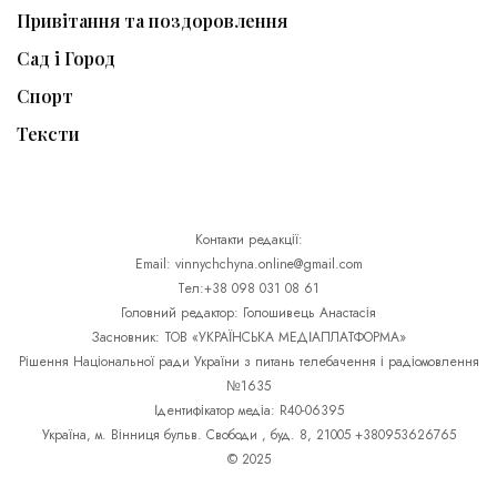
Привітання та поздоровлення
Сад і Город
Спорт
Тексти
Контакти редакції:
Email: vinnychchyna.online@gmail.com
Тел:+38 098 031 08 61
Головний редактор: Голошивець Анастасія
Засновник: ТОВ «УКРАЇНСЬКА МЕДІАПЛАТФОРМА»
Рішення Національної ради України з питань телебачення і радіомовлення
№1635
Ідентифікатор медіа: R40-06395
Україна, м. Вінниця бульв. Свободи , буд. 8, 21005 +380953626765
© 2025