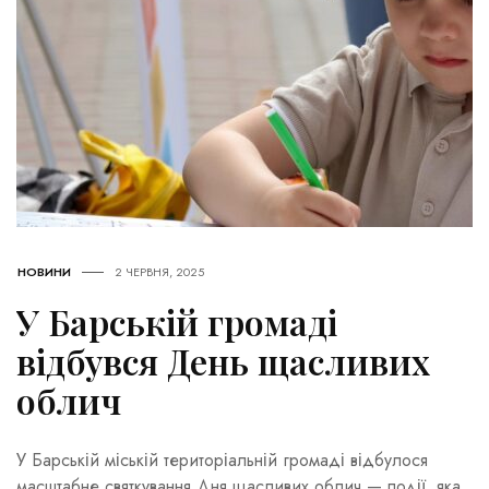
НОВИНИ
2 ЧЕРВНЯ, 2025
У Барській громаді
відбувся День щасливих
облич
У Барській міській територіальній громаді відбулося
масштабне святкування Дня щасливих облич — події, яка