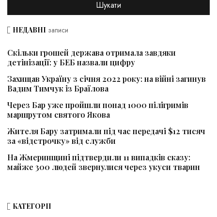
НЕДАВНІ
записи
Скільки грошей держава отримала завдяки
детінізації: у БЕБ назвали цифру
Захищав Україну з січня 2022 року: на війні загинув
Вадим Тимчук із Браїлова
Через Бар уже пройшли понад 1000 пілігримів
маршрутом святого Якова
Жителя Бару затримали під час передачі $12 тисяч
за «відстрочку» від служби
На Жмеринщині підтвердили 11 випадків сказу:
майже 300 людей звернулися через укуси тварин
КАТЕГОРІЇ