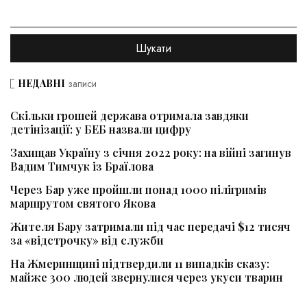
НЕДАВНІ
записи
Скільки грошей держава отримала завдяки
детінізації: у БЕБ назвали цифру
Захищав Україну з січня 2022 року: на війні загинув
Вадим Тимчук із Браїлова
Через Бар уже пройшли понад 1000 пілігримів
маршрутом святого Якова
Жителя Бару затримали під час передачі $12 тисяч
за «відстрочку» від служби
На Жмеринщині підтвердили 11 випадків сказу:
майже 300 людей звернулися через укуси тварин