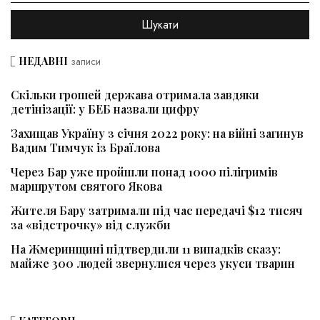
НЕДАВНІ
записи
Скільки грошей держава отримала завдяки
детінізації: у БЕБ назвали цифру
Захищав Україну з січня 2022 року: на війні загинув
Вадим Тимчук із Браїлова
Через Бар уже пройшли понад 1000 пілігримів
маршрутом святого Якова
Жителя Бару затримали під час передачі $12 тисяч
за «відстрочку» від служби
На Жмеринщині підтвердили 11 випадків сказу:
майже 300 людей звернулися через укуси тварин