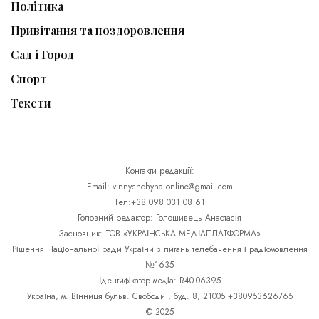
Політика
Привітання та поздоровлення
Сад і Город
Спорт
Тексти
Контакти редакції:
Email: vinnychchyna.online@gmail.com
Тел:+38 098 031 08 61
Головний редактор: Голошивець Анастасія
Засновник: ТОВ «УКРАЇНСЬКА МЕДІАПЛАТФОРМА»
Рішення Національної ради України з питань телебачення і радіомовлення
№1635
Ідентифікатор медіа: R40-06395
Україна, м. Вінниця бульв. Свободи , буд. 8, 21005 +380953626765
© 2025