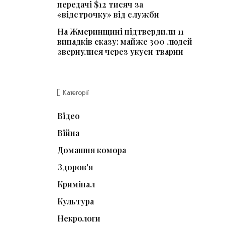
передачі $12 тисяч за
«відстрочку» від служби
На Жмеринщині підтвердили 11
випадків сказу: майже 300 людей
звернулися через укуси тварин
Категорії
Відео
Війна
Домашня комора
Здоров'я
Кримінал
Культура
Некрологи