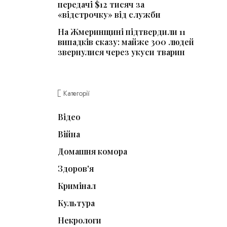
передачі $12 тисяч за
«відстрочку» від служби
На Жмеринщині підтвердили 11
випадків сказу: майже 300 людей
звернулися через укуси тварин
Категорії
Відео
Війна
Домашня комора
Здоров'я
Кримінал
Культура
Некрологи