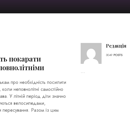
Редакція
3049
POSTS
уть покарати
повнолітніми
...
тькам про необхідність посилити
, коли неповнолітні самостійно
ва. У літній період діти значно
туються велосипедами,
 пересування. Разом із цим