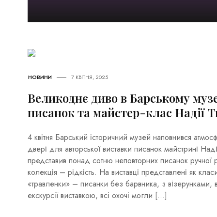
НОВИНИ
7 КВІТНЯ, 2025
Великоднє диво в Барському музе
писанок та майстер-клас Надії Т
4 квітня Барський історичний музей наповнився атмо
двері для авторської виставки писанок майстрині Наді
представив понад сотню неповторних писанок ручної 
колекція – рідкість. На виставці представлені як класи
«травленки» – писанки без барвника, з візерунками, 
екскурсії виставкою, всі охочі могли […]