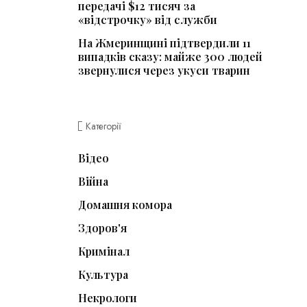
передачі $12 тисяч за
«відстрочку» від служби
На Жмеринщині підтвердили 11
випадків сказу: майже 300 людей
звернулися через укуси тварин
Категорії
Відео
Війна
Домашня комора
Здоров'я
Кримінал
Культура
Некрологи