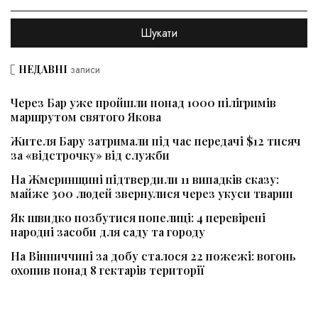
НЕДАВНІ
записи
Через Бар уже пройшли понад 1000 пілігримів
маршрутом святого Якова
Жителя Бару затримали під час передачі $12 тисяч
за «відстрочку» від служби
На Жмеринщині підтвердили 11 випадків сказу:
майже 300 людей звернулися через укуси тварин
Як швидко позбутися попелиці: 4 перевірені
народні засоби для саду та городу
На Вінниччині за добу сталося 22 пожежі: вогонь
охопив понад 8 гектарів території