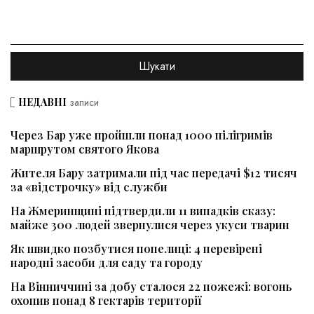
НЕДАВНІ
записи
Через Бар уже пройшли понад 1000 пілігримів
маршрутом святого Якова
Жителя Бару затримали під час передачі $12 тисяч
за «відстрочку» від служби
На Жмеринщині підтвердили 11 випадків сказу:
майже 300 людей звернулися через укуси тварин
Як швидко позбутися попелиці: 4 перевірені
народні засоби для саду та городу
На Вінниччині за добу сталося 22 пожежі: вогонь
охопив понад 8 гектарів території