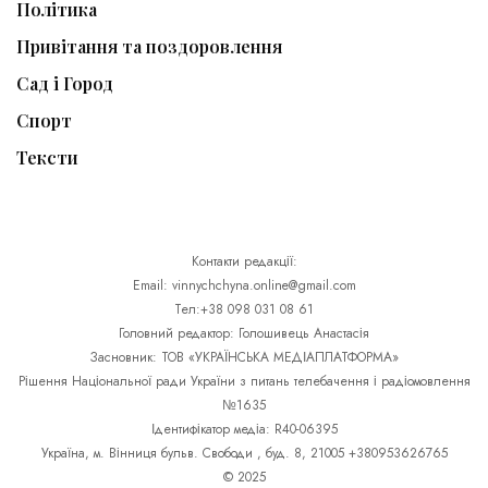
Політика
Привітання та поздоровлення
Сад і Город
Спорт
Тексти
Контакти редакції:
Email: vinnychchyna.online@gmail.com
Тел:+38 098 031 08 61
Головний редактор: Голошивець Анастасія
Засновник: ТОВ «УКРАЇНСЬКА МЕДІАПЛАТФОРМА»
Рішення Національної ради України з питань телебачення і радіомовлення
№1635
Ідентифікатор медіа: R40-06395
Україна, м. Вінниця бульв. Свободи , буд. 8, 21005 +380953626765
© 2025