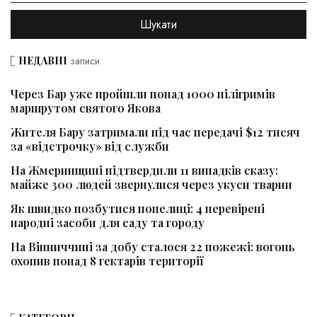
НЕДАВНІ
записи
Через Бар уже пройшли понад 1000 пілігримів
маршрутом святого Якова
Жителя Бару затримали під час передачі $12 тисяч
за «відстрочку» від служби
На Жмеринщині підтвердили 11 випадків сказу:
майже 300 людей звернулися через укуси тварин
Як швидко позбутися попелиці: 4 перевірені
народні засоби для саду та городу
На Вінниччині за добу сталося 22 пожежі: вогонь
охопив понад 8 гектарів території