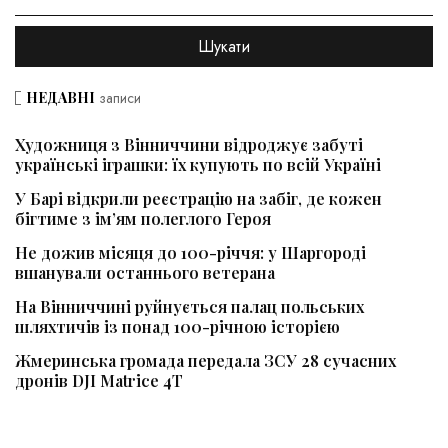
НЕДАВНІ
записи
Художниця з Вінниччини відроджує забуті
українські іграшки: їх купують по всій Україні
У Барі відкрили реєстрацію на забіг, де кожен
бігтиме з ім’ям полеглого Героя
Не дожив місяця до 100-річчя: у Шаргороді
вшанували останнього ветерана
На Вінниччині руйнується палац польських
шляхтичів із понад 100-річною історією
Жмеринська громада передала ЗСУ 28 сучасних
дронів DJI Matrice 4T