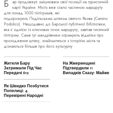
Б
ар продовжує зміцнювати свої позиції на туристичній
карті України. Місто вже стало частиною маршруту
для понад 1000 пілігримів, які
подорожують Подільським шляхом святого Якова (Camino
Podolico). Нещодавно до Барської публічної бібліотеки,
яка є однією із ключових точок маршруту, завітав тисячний
пілігрим. Саме тут мандрівники отримують відмітки про
проходження шляху, знайомляться з історією міста та
дізнаються більше про його культурну
Жителя Бару
На Жмеринщині
Затримали Під Час
Підтвердили 11
Передачі $12
Випадків Сказу: Майже
Як Швидко Позбутися
Попелиці: 4
Перевірені Народні