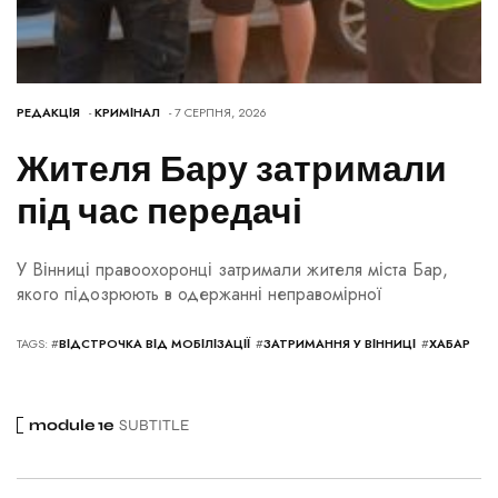
РЕДАКЦІЯ
-
КРИМІНАЛ
- 7 СЕРПНЯ, 2026
Жителя Бару затримали
під час передачі
У Вінниці правоохоронці затримали жителя міста Бар,
якого підозрюють в одержанні неправомірної
TAGS: #
ВІДСТРОЧКА ВІД МОБІЛІЗАЦІЇ
#
ЗАТРИМАННЯ У ВІННИЦІ
#
ХАБАР
module 1e
SUBTITLE