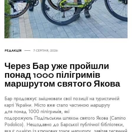
РЕДАКЦІЯ
7 СЕРПНЯ, 2026
Через Бар уже пройшли
понад 1000 пілігримів
маршрутом святого Якова
Бар продовжує зміцнювати свої позиції на туристичній
карті України. Місто вже стало частиною маршруту
для понад 1000 пілігримів, які
подорожують Подільським шляхом святого Якова (Camino
Podolico). Нещодавно до Барської публічної бібліотеки,
яка є однією із ключових точок маршруту, завітав тисячний